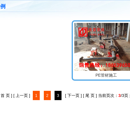
案例
PE管材施工
[ 首 页 ]
[ 上一页 ]
1
2
3
[ 下一页 ]
[ 尾 页 ]
当前页次：
3
/3页