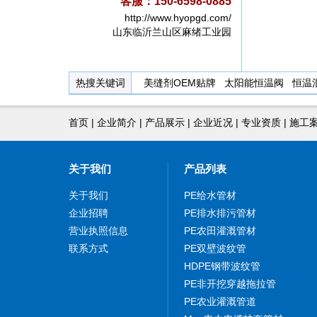
客服：150-6598-0885
http://www.hyopgd.com/
山东临沂兰山区麻绪工业园
热搜关键词
美缝剂OEM贴牌
太阳能恒温阀
恒温
首页
|
企业简介
|
产品展示
|
企业近况
|
专业资质
|
施工
关于我们
产品列表
关于我们
PE给水管材
企业招聘
PE排水排污管材
营业执照信息
PE农田灌溉管材
联系方式
PE双壁波纹管
HDPE钢带波纹管
PE非开挖穿越拖拉管
PE农业灌溉管道